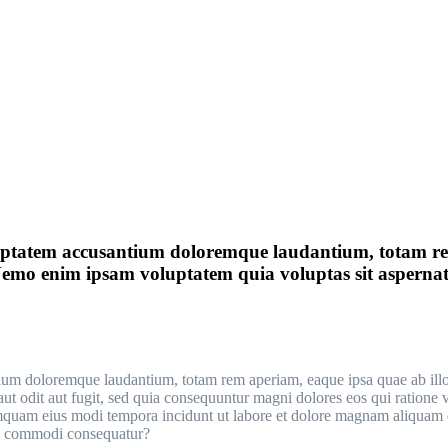
oluptatem accusantium doloremque laudantium, totam rem
. Nemo enim ipsam voluptatem quia voluptas sit asperna
tium doloremque laudantium, totam rem aperiam, eaque ipsa quae ab illo in
ut odit aut fugit, sed quia consequuntur magni dolores eos qui ratione
n numquam eius modi tempora incidunt ut labore et dolore magnam aliqua
 ea commodi consequatur?