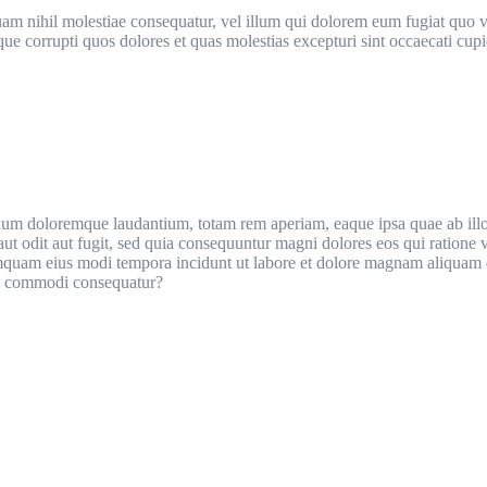
uam nihil molestiae consequatur, vel illum qui dolorem eum fugiat quo v
e corrupti quos dolores et quas molestias excepturi sint occaecati cupid
tium doloremque laudantium, totam rem aperiam, eaque ipsa quae ab illo in
ut odit aut fugit, sed quia consequuntur magni dolores eos qui ratione
n numquam eius modi tempora incidunt ut labore et dolore magnam aliqua
 ea commodi consequatur?