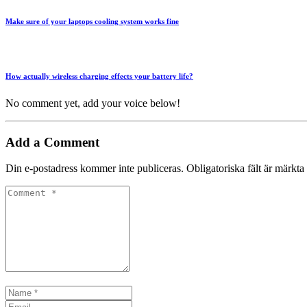
Make sure of your laptops cooling system works fine
How actually wireless charging effects your battery life?
No comment yet, add your voice below!
Add a Comment
Din e-postadress kommer inte publiceras.
Obligatoriska fält är märkta
Comment
*
Name
*
Email