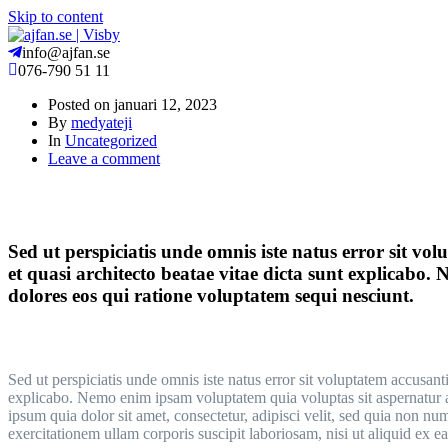
Skip to content
info@ajfan.se
076-790 51 11
Posted on
januari 12, 2023
By
medyateji
In
Uncategorized
Leave a comment
Sed ut perspiciatis unde omnis iste natus error sit v
et quasi architecto beatae vitae dicta sunt explicabo
dolores eos qui ratione voluptatem sequi nesciunt.
Sed ut perspiciatis unde omnis iste natus error sit voluptatem accusan
explicabo. Nemo enim ipsam voluptatem quia voluptas sit aspernatur a
ipsum quia dolor sit amet, consectetur, adipisci velit, sed quia no
exercitationem ullam corporis suscipit laboriosam, nisi ut aliquid ex