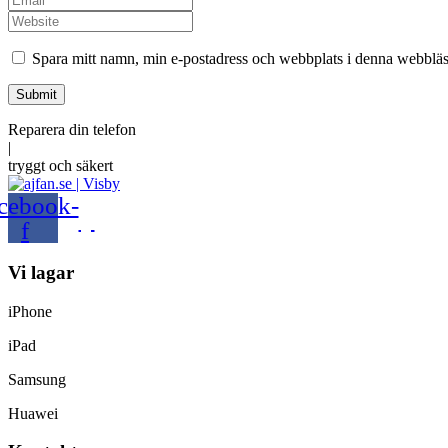
Website
Spara mitt namn, min e-postadress och webbplats i denna webbläsa
Submit
Reparera
din
telefon
|
tryggt
och
säkert
cebook-
f
Vi lagar
iPhone
iPad
Samsung
Huawei