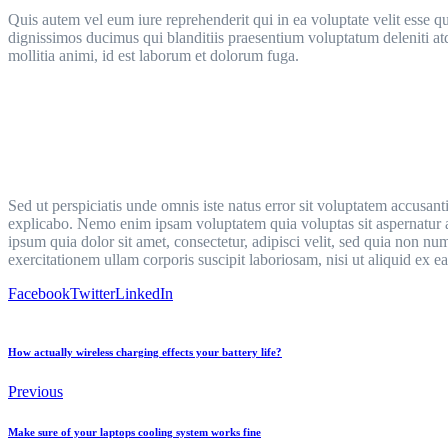
Quis autem vel eum iure reprehenderit qui in ea voluptate velit esse q
dignissimos ducimus qui blanditiis praesentium voluptatum deleniti atqu
mollitia animi, id est laborum et dolorum fuga.
Sed ut perspiciatis unde omnis iste natus error sit voluptatem accusan
explicabo. Nemo enim ipsam voluptatem quia voluptas sit aspernatur a
ipsum quia dolor sit amet, consectetur, adipisci velit, sed quia no
exercitationem ullam corporis suscipit laboriosam, nisi ut aliquid ex
Facebook
Twitter
LinkedIn
How actually wireless charging effects your battery life?
Previous
Make sure of your laptops cooling system works fine