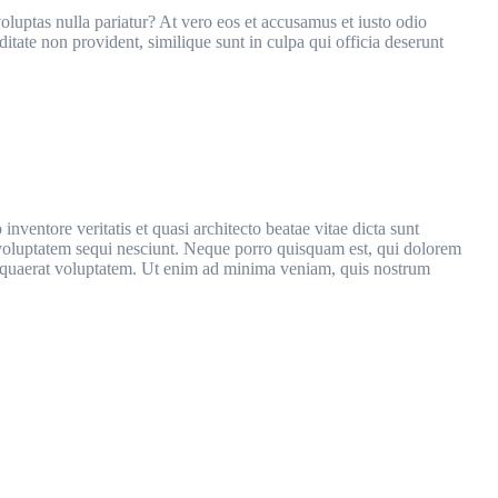
oluptas nulla pariatur? At vero eos et accusamus et iusto odio
itate non provident, similique sunt in culpa qui officia deserunt
ventore veritatis et quasi architecto beatae vitae dicta sunt
 voluptatem sequi nesciunt. Neque porro quisquam est, qui dolorem
m quaerat voluptatem. Ut enim ad minima veniam, quis nostrum